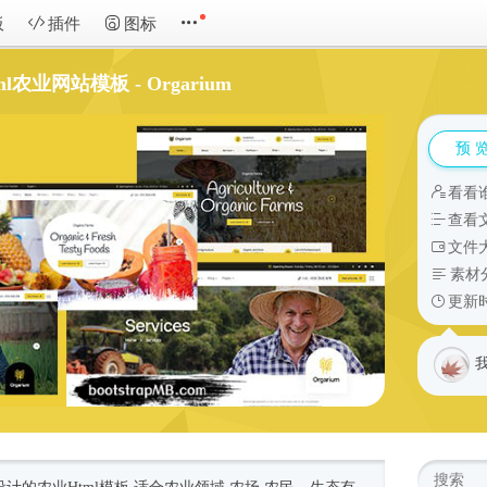
板
插件
图标
tml农业网站模板 - Orgarium
预 
看看
查看
文件大
素材
更新时