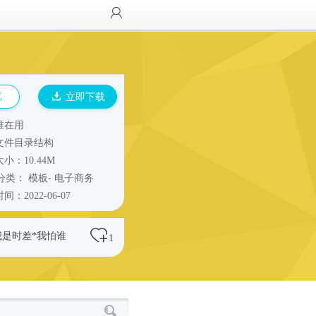
览
立即下载
谁在用
文件目录结构
小：10.44M
分类：
模板
-
电子商务
间：2022-06-07
我是时差*我怕谁
1