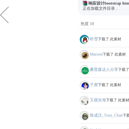
响应设计bootstrap 
正在加载文件目录...
热度 18
听雪
下载了 此素材
Maroon
下载了 此素材
桑普森达人分享
下载了
子鹿
下载了 此素材
又观沧海
下载了 此素
陈成汉_Tony_Chan
下